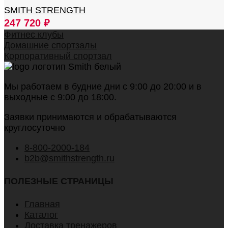
SMITH STRENGTH
247 720
₽
Фитнес клубы
Домашние спортзалы
Корпоративный спортзал
Мы работаем в будние дни с 9:00 до 20:00 и в
выходные с 9:00 до 18:00.
Заявки принимаются и обрабатываются
круглосуточно
8-800-2000-184
b2b@smithstrength.ru
ПОЛЕЗНЫЕ СТРАНИЦЫ
Главная
Каталог
Доставка тренажеров