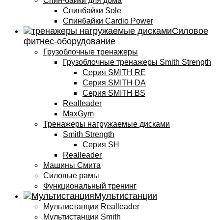
Спин-байки для дома
Спинбайки Sole
Спинбайки Cardio Power
Силовое
фитнес-оборудование
Грузоблочные тренажеры
Грузоблочные тренажеры Smith Strength
Серия SMITH RE
Серия SMITH DA
Серия SMITH BS
Realleader
MaxGym
Тренажеры нагружаемые дисками
Smith Strength
Cерия SH
Realleader
Машины Смита
Силовые рамы
Функциональный тренинг
Мультистанции
Мультистанции Realleader
Мультистанции Smith