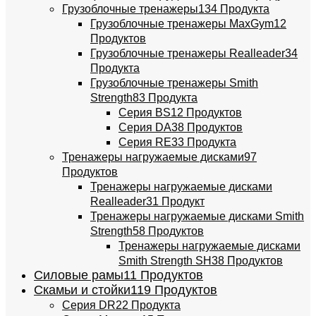
Грузоблочные тренажеры
134 Продукта
Грузоблочные тренажеры MaxGym
12
Продуктов
Грузоблочные тренажеры Realleader
34
Продукта
Грузоблочные тренажеры Smith
Strength
83 Продукта
Серия BS
12 Продуктов
Серия DA
38 Продуктов
Серия RE
33 Продукта
Тренажеры нагружаемые дисками
97
Продуктов
Тренажеры нагружаемые дисками
Realleader
31 Продукт
Тренажеры нагружаемые дисками Smith
Strength
58 Продуктов
Тренажеры нагружаемые дисками
Smith Strength SH
38 Продуктов
Силовые рамы
11 Продуктов
Скамьи и стойки
119 Продуктов
Серия DR
22 Продукта