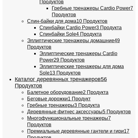
Продуктов
Гребные тренажеры Cardio Power
7
Продуктов
Спин-байки для дома
10 Продуктов
Спинбайки Cardio Power
3 Продукта
Спинбайки Sole
4 Продукта
Эллиптические тренажеры домашние
49
Продуктов
Эллиптические тренажеры Cardio
Power
29 Продуктов
Эллиптические тренажеры для дома
Sole
13 Продуктов
Каталог деревянных тренажеров
56
Продуктов
Балетное оборудование
2 Продукта
Беговые дорожки
1 Продукт
Гребные тренажеры
3 Продукта
Деревянные фитнес аксессуары
5 Продуктов
Многофункциональные тренажеры
7
Продуктов
Премиальные деревянные гантели и гири
17
Продуктов