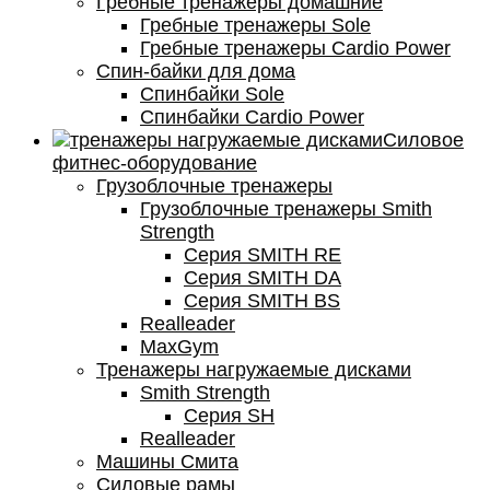
Гребные тренажеры домашние
Гребные тренажеры Sole
Гребные тренажеры Cardio Power
Спин-байки для дома
Спинбайки Sole
Спинбайки Cardio Power
Силовое
фитнес-оборудование
Грузоблочные тренажеры
Грузоблочные тренажеры Smith
Strength
Серия SMITH RE
Серия SMITH DA
Серия SMITH BS
Realleader
MaxGym
Тренажеры нагружаемые дисками
Smith Strength
Cерия SH
Realleader
Машины Смита
Силовые рамы