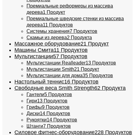
Премиальные реформеры из массива
дерева
1 Продукт
Премиальные шведские стенки из массива
дерева
11 Продуктов
Системы хранения
7 Продуктов
Скамьи из дерева
2 Продукта
Массажное оборудование
21 Продукт
Машины Смита
11 Продуктов
Мультистанции
57 Продуктов
Мультистанции Realleader
13 Продуктов
Мультистанции Smith
21 Продукт
Мультистанции для дома
35 Продуктов
Настольный теннис
16 Продуктов
Свободные веса Smith Strength
62 Продукта
Гантели
5 Продуктов
Гири
13 Продуктов
Грифы
9 Продуктов
Диски
14 Продуктов
Рукоятки
14 Продуктов
Штанги
7 Продуктов
Силовое фитнес-оборудование
228 Продуктов