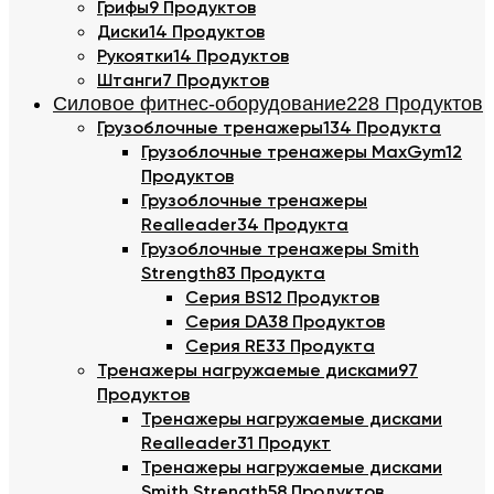
Грифы
9 Продуктов
Диски
14 Продуктов
Рукоятки
14 Продуктов
Штанги
7 Продуктов
Силовое фитнес-оборудование
228 Продуктов
Грузоблочные тренажеры
134 Продукта
Грузоблочные тренажеры MaxGym
12
Продуктов
Грузоблочные тренажеры
Realleader
34 Продукта
Грузоблочные тренажеры Smith
Strength
83 Продукта
Серия BS
12 Продуктов
Серия DA
38 Продуктов
Серия RE
33 Продукта
Тренажеры нагружаемые дисками
97
Продуктов
Тренажеры нагружаемые дисками
Realleader
31 Продукт
Тренажеры нагружаемые дисками
Smith Strength
58 Продуктов