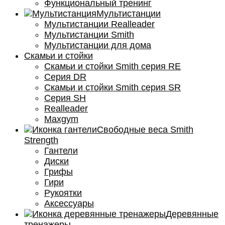
Функциональный тренинг
Мультистанции
Мультистанции Realleader
Мультистанции Smith
Мультистанции для дома
Скамьи и стойки
Скамьи и стойки Smith серия RE
Серия DR
Скамьи и стойки Smith серия SR
Серия SH
Realleader
Maxgym
Свободные веса Smith
Strength
Гантели
Диски
Грифы
Гири
Рукоятки
Аксессуары
Деревянные
тренажеры