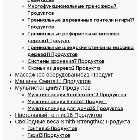
Многофункциональные тренажеры
7
Продуктов
Премиальные деревянные гантели и гири
17
Продуктов
Премиальные реформеры из массива
дерева
1 Продукт
Премиальные шведские стенки из массива
дерева
11 Продуктов
Системы хранения
7 Продуктов
Скамьи из дерева
2 Продукта
Массажное оборудование
21 Продукт
Машины Смита
11 Продуктов
Мультистанции
57 Продуктов
Мультистанции Realleader
13 Продуктов
Мультистанции Smith
21 Продукт
Мультистанции для дома
35 Продуктов
Настольный теннис
16 Продуктов
Свободные веса Smith Strength
62 Продукта
Гантели
5 Продуктов
Гири
13 Продуктов