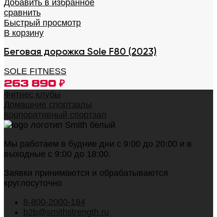
Добавить в избранное
сравнить
Быстрый просмотр
В корзину
Беговая дорожка Sole F80 (2023)
SOLE FITNESS
263 890
₽
Фитнес клубы
Домашние спортзалы
Корпоративный спортзал
Мы работаем в будние дни с 9:00 до 20:00 и в
выходные с 9:00 до 18:00.
Заявки принимаются и обрабатываются
круглосуточно
8-800-2000-184
b2b@smithstrength.ru