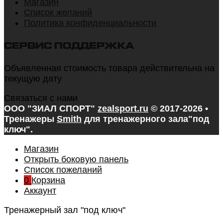
Магазин
Список желаний
Политика конфиденциальности
СЕРВИС ПОДДЕРЖКА
Объявленная стоимость товара действительна на
текущую дату
Связаться с нами
ООО "ЗИАЛ СПОРТ"
zealsport.ru
© 2017-2026 •
Тренажеры
Smith
для тренажерного зала
"под
ключ".
Магазин
Открыть боковую панель
Список пожеланий
0
Корзина
Аккаунт
Тренажерный зал "под ключ"