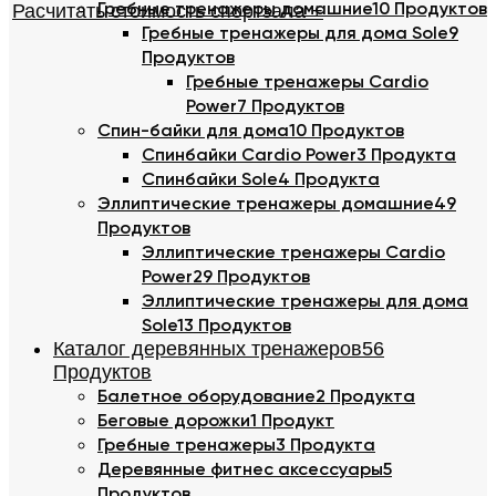
Расчитать стоимость спортзала +
Гребные тренажеры домашние
10 Продуктов
Гребные тренажеры для дома Sole
9
Продуктов
Гребные тренажеры Cardio
Power
7 Продуктов
Спин-байки для дома
10 Продуктов
Спинбайки Cardio Power
3 Продукта
Спинбайки Sole
4 Продукта
Эллиптические тренажеры домашние
49
Продуктов
Эллиптические тренажеры Cardio
Power
29 Продуктов
Эллиптические тренажеры для дома
Sole
13 Продуктов
Каталог деревянных тренажеров
56
Продуктов
Балетное оборудование
2 Продукта
Беговые дорожки
1 Продукт
Гребные тренажеры
3 Продукта
Деревянные фитнес аксессуары
5
Продуктов