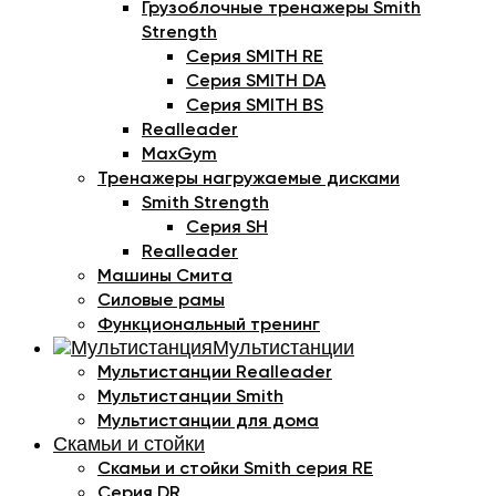
Грузоблочные тренажеры Smith
Strength
Серия SMITH RE
Серия SMITH DA
Серия SMITH BS
Realleader
MaxGym
Тренажеры нагружаемые дисками
Smith Strength
Cерия SH
Realleader
Машины Смита
Силовые рамы
Функциональный тренинг
Мультистанции
Мультистанции Realleader
Мультистанции Smith
Мультистанции для дома
Скамьи и стойки
Скамьи и стойки Smith серия RE
Серия DR