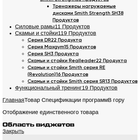
Тренажеры нагружаемые
дисками Smith Strength SH
38
Продуктов
Силовые рамы
11 Продуктов
Скамьи и стойки
119 Продуктов
Серия DR
22 Продукта
Серия Maxgym
15 Продуктов
Серия SH
3 Продукта
Скамьи и стойки Realleader
22 Продукта
Скамьи и стойки Smith серия RE
(Revolution)
16 Продуктов
Скамьи и стойки Smith серия SR
13 Продуктов
Функциональный тренинг
19 Продуктов
Главная
Товар Спецификации программ
В гору
Отображение единственного товара
Область виджетов
Закрыть