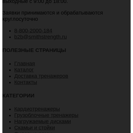
выходные с 9:00 до 18:00.
Заявки принимаются и обрабатываются
круглосуточно
8-800-2000-184
b2b@smithstrength.ru
ПОЛЕЗНЫЕ СТРАНИЦЫ
Главная
Каталог
Доставка тренажеров
Контакты
КАТЕГОРИИ
Кардиотренажеры
Грузоблочные тренажеры
Нагружаемые дисками
Скамьи и стойки