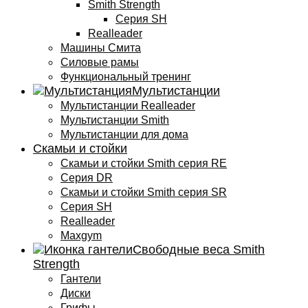
Smith Strength
Cерия SH
Realleader
Машины Смита
Силовые рамы
Функциональный тренинг
Мультистанции
Мультистанции Realleader
Мультистанции Smith
Мультистанции для дома
Скамьи и стойки
Скамьи и стойки Smith серия RE
Серия DR
Скамьи и стойки Smith серия SR
Серия SH
Realleader
Maxgym
Свободные веса Smith
Strength
Гантели
Диски
Грифы