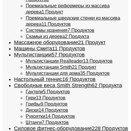
Премиальные реформеры из массива
дерева
1 Продукт
Премиальные шведские стенки из массива
дерева
11 Продуктов
Системы хранения
7 Продуктов
Скамьи из дерева
2 Продукта
Массажное оборудование
21 Продукт
Машины Смита
11 Продуктов
Мультистанции
57 Продуктов
Мультистанции Realleader
13 Продуктов
Мультистанции Smith
21 Продукт
Мультистанции для дома
35 Продуктов
Настольный теннис
16 Продуктов
Свободные веса Smith Strength
62 Продукта
Гантели
5 Продуктов
Гири
13 Продуктов
Грифы
9 Продуктов
Диски
14 Продуктов
Рукоятки
14 Продуктов
Штанги
7 Продуктов
Силовое фитнес-оборудование
228 Продуктов