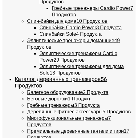
Продуктов
Гребные тренажеры Cardio Power
7
Продуктов
Спин-байки для дома
10 Продуктов
Спинбайки Cardio Power
3 Продукта
Спинбайки Sole
4 Продукта
Эллиптические тренажеры домашние
49
Продуктов
Эллиптические тренажеры Cardio
Power
29 Продуктов
Эллиптические тренажеры для дома
Sole
13 Продуктов
Каталог деревянных тренажеров
56
Продуктов
Балетное оборудование
2 Продукта
Беговые дорожки
1 Продукт
Гребные тренажеры
3 Продукта
Деревянные фитнес аксессуары
5 Продуктов
Многофункциональные тренажеры
7
Продуктов
Премиальные деревянные гантели и гири
17
Продуктов