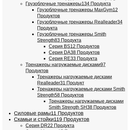
Грузоблочные тренажеры
134 Продукта
Грузоблочные тренажеры MaxGym
12
Продуктов
Грузоблочные тренажеры Realleader
34
Продукта
Грузоблочные тренажеры Smith
Strength
83 Продукта
Серия BS
12 Продуктов
Серия DA
38 Продуктов
Серия RE
33 Продукта
Тренажеры нагружаемые дисками
97
Продуктов
Тренажеры нагружаемые дисками
Realleader
31 Продукт
Тренажеры нагружаемые дисками Smith
Strength
58 Продуктов
Тренажеры нагружаемые дисками
Smith Strength SH
38 Продуктов
Силовые рамы
11 Продуктов
Скамьи и стойки
119 Продуктов
Серия DR
22 Продукта