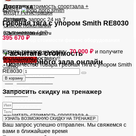
Доставка
Расчитать стоимость спортзала +
Бренд:
Вход / Регистрация
сравнить
Оставить запрос 24 на 7
Гребная тяга с упором Smith RE8030
Список пожеланий
0
элементов
/
0
₽
b2b@smithstrength.ru
395 670
₽
Калькулятор стоимости фитнес оборудования
70 000
₽
Купите товаров на сумму
и получите
Расчитать стоимость
бесплатную доставку!!
0
элементов
/
0
₽
тренажерного зала онлайн
Количество товара Гребная тяга с упором Smith
Меню
RE8030
КАРДИОТРЕНАЖЕРЫ
В корзину
КАРДИОТРЕНАЖЕРЫ
БЛОЧНЫЕ
Запросить скидку на тренажер
БЛОЧНЫЕ
НАГРУЖАЕМЫЕ
НАГРУЖАЕМЫЕ
Расчитать стоимость спортзала +
УЗНАТЬ ВОЗМОЖНУЮ СКИДКУ НА ТРЕНАЖЕР
Ваш запрос успешно отправлен. Мы свяжемся с
вами в ближайшее время