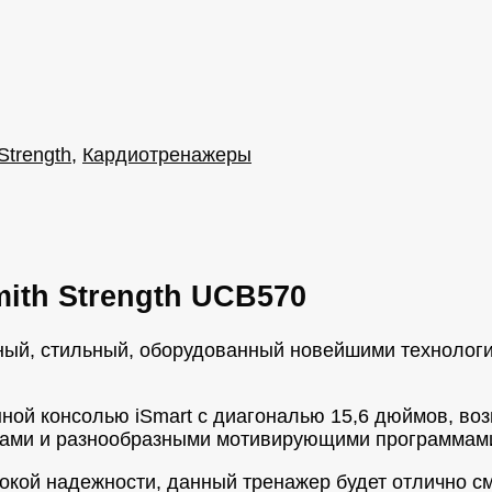
Strength
,
Кардиотренажеры
ith Strength UCB570
ивный, стильный, оборудованный новейшими техноло
ой консолью iSmart с диагональю 15,6 дюймов, во
фтами и разнообразными мотивирующими программами
окой надежности, данный тренажер будет отлично см