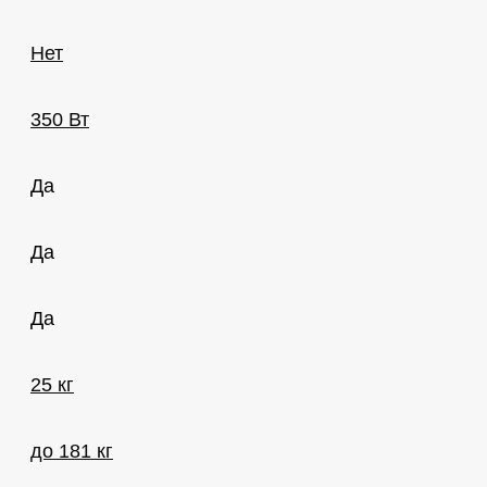
Нет
350 Вт
Да
Да
Да
25 кг
до 181 кг